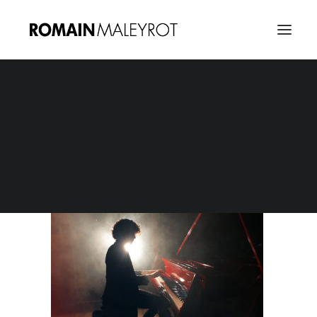
Vignette Simon Ghraichy
Home
Simon Ghraichy "Seventh"
Vignette Simon Ghraichy