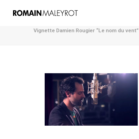
Vignette Damien Rougier “Le nom du vent”