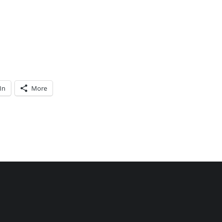
In
More